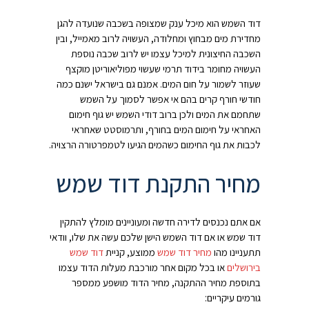
דוד השמש הוא מיכל ענק שמצופה בשכבה שנועדה להגן
מחדירת מים מבחוץ ומחלודה, העשויה לרוב מאמייל, ובין
השכבה החיצונית למיכל עצמו יש לרוב שכבה נוספת
העשויה מחומר בידוד תרמי שעשוי מפוליאוריטן מוקצף
שעוזר לשמור על חום המים. אמנם גם בישראל ישנם כמה
חודשי חורף קרים בהם אי אפשר לסמוך על השמש
שתחמם את המים ולכן ברוב דודי השמש יש גוף חימום
האחראי על חימום המים בחורף, ותרמוסטט שאחראי
לכבות את גוף החימום כשהמים הגיעו לטמפרטורה הרצויה.
מחיר התקנת דוד שמש
אם אתם נכנסים לדירה חדשה ומעוניינים מומלץ להתקין
דוד שמש או אם דוד השמש הישן שלכם עשה את שלו, וודאי
תתעניינו מהו
מחיר דוד שמש
ממוצע, קניית
דוד שמש
בירושלים
או בכל מקום אחר מורכבת מעלות הדוד עצמו
בתוספת מחיר ההתקנה, מחיר הדוד מושפע ממספר
גורמים עיקריים: