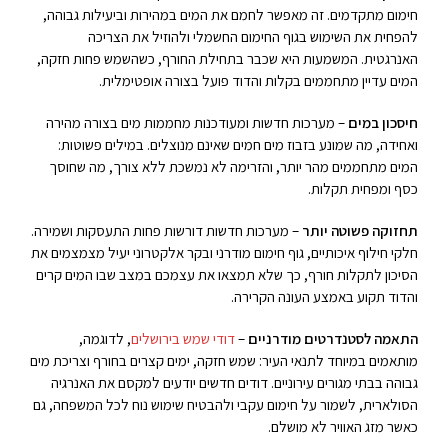
חימום מתקדמים. זה מאפשר לחמם את המים במהירות וביעילות גבוהה,
להפחית את השימוש בגוף החימום החשמלי ולהוזיל את הצריכה
האנרגטית. המשמעות היא שכבר בתחילת החורף, כשהשמש פחות חזקה,
המים עדיין מתחממים בקלות והדוד פועל בצורה אופטימלית.
חיסכון במים
– מערכות חדשות ומעודכנות מחממות מים בצורה מהירה
ואחידה, מה שמונע בזבוז מים חמים שאינם מנוצלים. במילים פשוטות:
המים מתחממים מהר יותר, והזרימה לא נמשכת ללא צורך, מה שחוסך
כסף ומפחית תקלות.
תחזוקה פשוטה יותר
– מערכות חדשות דורשות פחות התעסקות ושמירה.
חלקי חילוף איכותיים, גוף חימום מודרני ובקר אלקטרוני יעיל מצמצמים את
הסיכון לתקלות חורף, כך שלא תמצאו את עצמכם במצב שבו המים קרים
והדוד תקוע באמצע העונה הקרירה.
התאמה לסטנדרטים מודרניים
–
דודי שמש בירושלים
, לדוגמה,
מותאמים במיוחד לתנאי העיר: שמש חזקה, ימים קצרים בחורף וצריכת מים
גבוהה בבתי מגורים עירוניים. דודים חדשים יודעים למקסם את האנרגיה
הסולארית, לשמור על חימום עקבי ולהבטיח שימוש נוח לכל המשפחה, גם
כאשר מזג האוויר לא מושלם.