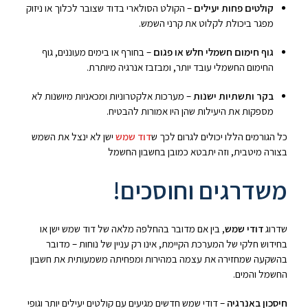
קולטים פחות יעילים
– הקולט הסולארי בדוד שצובר לכלוך או ניזוק
מפגר ביכולת לקלוט את קרני השמש.
גוף חימום חשמלי חלש או פגום
– בחורף או בימים מעוננים, גוף
החימום החשמלי עובד יותר, ומבזבז אנרגיה מיותרת.
בקר ותשתיות ישנות
– מערכות אלקטרוניות ומכאניות מיושנות לא
מספקות את היעילות שהן היו אמורות להבטיח.
כל הגורמים הללו יכולים לגרום לכך ש
דוד שמש
ישן לא ינצל את השמש
בצורה מיטבית, וזה יתבטא כמובן בחשבון החשמל
משדרגים וחוסכים!
שדרוג
דודי שמש
, בין אם מדובר בהחלפה מלאה של דוד שמש ישן או
בחידוש חלקי של המערכת הקיימת, אינו רק עניין של נוחות – מדובר
בהשקעה שמחזירה את עצמה במהירות ומפחיתה משמעותית את חשבון
החשמל והמים.
חיסכון באנרגיה
– דודי שמש חדשים מגיעים עם קולטים יעילים יותר וגופי