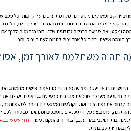
חים ירוקים ופארקים מטופחים, מקדמת ערכים של קיימות. כל פעם שא
את הביקוש לחשמל המיוצר בתחנות כוח מזהמות. לעומת זאת, כל
דוד 
ה ומקטין את טביעת הרגל האקולוגית שלנו. זוהי הזדמנות לחנך את 
ך דוגמה אישית, כיצד כל אחד יכול לתרום לעתיד ירוק יותר.
 תהיה משתלמת לאורך זמן, אסו
י התושבים בבאר יעקב ומציעה פתרונות מותאמים אישית מהמותג המובי
קומות חדש עם מערכת מרכזית או בבית פרטי עם גג רעפים, יש לנו את 
 לכם לבחור את נפח הדוד וסוג הקולטים המתאימים ביותר למשפחתכם, 
ר. ההתקנה, שתתבצע על ידי טכנאים מוסמכים ומנוסים, מבטיחה לכם ל
שנים רבות. תושבי באר יעקב, הבחירה בהתקנת מערך
דודי שמש בבאר
לי ובאחריות סביבתית.