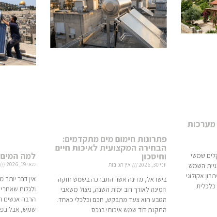
מערכות
פתרונות חימום מים מתקדמים:
הבחירה המקצועית לאיכות חיים
למה המים 
וחיסכון
לים שמשי
מאי 19, 2026
יוני 30, 2026
אין תגובות
רגיית השמש
ון אקולוגי
אין דבר יותר
בישראל, מדינה אשר התברכה בשמש חזקה
כלכלית
ולגלות שאחרי 
וזמינה לאורך רוב ימות השנה, ניצול משאבי
הרבה אנשים חו
הטבע הוא צעד מתבקש, חכם וכלכלי כאחד.
שמש, אבל בפו
התקנת דוד שמש איכותי בנכס