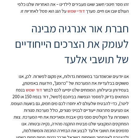
זהו מסר חינוכי חשוב שאנו מעבירים לילדינו – את האחריות שלנו כלפי
העולם שבו אנו חיים. מערך
דודי שמש
על הגג הוא סמל לאחריות זו.
חברת אור אנרגיה מבינה
לעומק את הצרכים הייחודיים
של תושבי אלעד
אנו יודעים שכשמדובר במשפחות גדולות, אין מקום לפשרות. לכן, אנו
משווקים בבלעדיות את המערכות של "כרומגן", הידועות באמינותן,
בעמידותן וביעילותן. המומחים שלנו יסייעו לכם לבחור
דוד שמש
בנפח
המתאים בדיוק למספר הנפשות בביתכם (למשל, דוד בנפח 150 או 200
ליטר), כדי להבטיח שלעולם לא יחסרו לכם מים חמים, גם בשעות העומס.
אנו מציעים פתרונות ייעודיים לבנייני מגורים, כולל מערכות סגורות
השומרות על הקולטים מפני נזקי אבנית ומאריכות את חיי המערכת. צוות
המתקינים המקצועי שלנו מבטיח התקנה מהירה, נקייה ובטוחה. אנו
מזמינים את תושבי אלעד לבצע את הבחירה החכמה והמשתלמת,
ולהצטרף לאינספור משפחות בישראל שכבר נהנות ממים חמים בשפע,