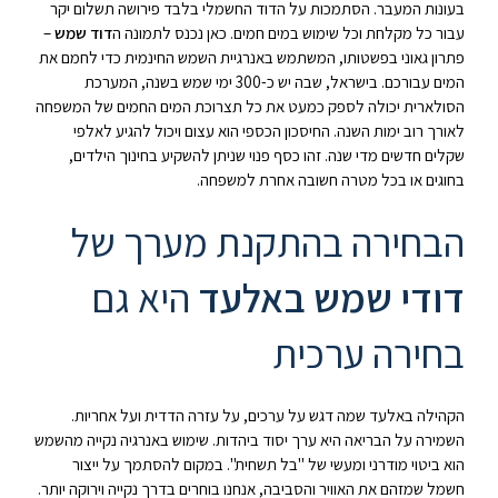
בעונות המעבר. הסתמכות על הדוד החשמלי בלבד פירושה תשלום יקר
עבור כל מקלחת וכל שימוש במים חמים. כאן נכנס לתמונה ה
דוד שמש
–
פתרון גאוני בפשטותו, המשתמש באנרגיית השמש החינמית כדי לחמם את
המים עבורכם. בישראל, שבה יש כ-300 ימי שמש בשנה, המערכת
הסולארית יכולה לספק כמעט את כל תצרוכת המים החמים של המשפחה
לאורך רוב ימות השנה. החיסכון הכספי הוא עצום ויכול להגיע לאלפי
שקלים חדשים מדי שנה. זהו כסף פנוי שניתן להשקיע בחינוך הילדים,
בחוגים או בכל מטרה חשובה אחרת למשפחה.
הבחירה בהתקנת מערך של
דודי שמש באלעד
היא גם
בחירה ערכית
הקהילה באלעד שמה דגש על ערכים, על עזרה הדדית ועל אחריות.
השמירה על הבריאה היא ערך יסוד ביהדות. שימוש באנרגיה נקייה מהשמש
הוא ביטוי מודרני ומעשי של "בל תשחית". במקום להסתמך על ייצור
חשמל שמזהם את האוויר והסביבה, אנחנו בוחרים בדרך נקייה וירוקה יותר.